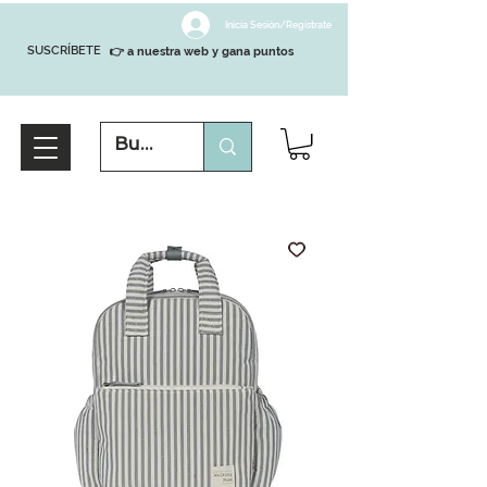
Inicia Sesión/Regístrate
SUSCRÍBETE
👉 a nuestra web y gana puntos