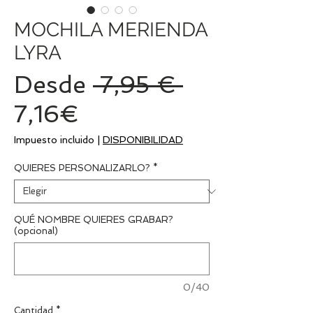
MOCHILA MERIENDA
LYRA
Precio
Desde
 7,95 € 
Precio
7,16€
de
Impuesto incluido
|
DISPONIBILIDAD
oferta
QUIERES PERSONALIZARLO?
*
QUÉ NOMBRE QUIERES GRABAR?
(opcional)
0/40
Cantidad
*