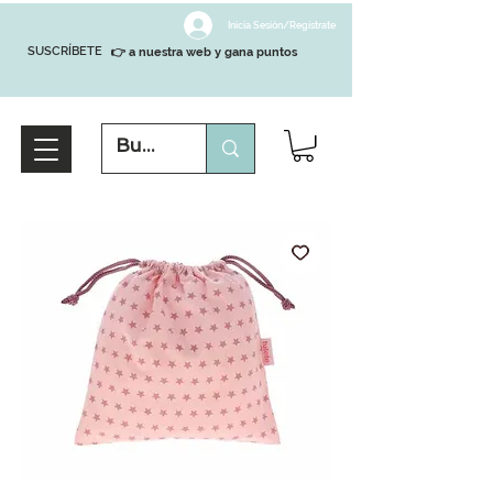
Inicia Sesión/Regístrate
SUSCRÍBETE
👉 a nuestra web y gana puntos