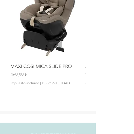
MAXI COSI MICA SLIDE PRO
ASIENTO BAÑO ABAT
OLMITOS
Precio
469,99 €
Precio
28,90 €
Impuesto incluido
|
DISPONIBILIDAD
Impuesto incluido