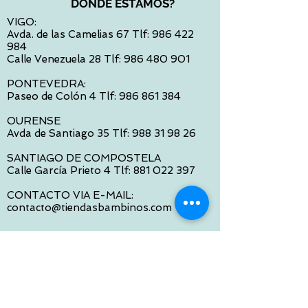
DONDE ESTAMOS?
VIGO:
Avda. de las Camelias 67 Tlf:
986 422
984
Calle Venezuela 28 Tlf:
986 480 901
PONTEVEDRA:
Paseo de Colón 4 Tlf:
986 861 384
OURENSE
Avda de Santiago 35 Tlf:
988 31 98 26
SANTIAGO DE COMPOSTELA
Calle García Prieto 4 Tlf:
881 022 397
CONTACTO VIA E-MAIL:
contacto@tiendasbambinos.com
HORARIO
De Lunes a Viernes:
10:00 a 13:30
16:00 a 19:30