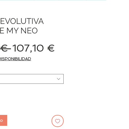
 EVOLUTIVA
E MY NEO
Precio
Precio
 € 
107,10 €
de
DISPONIBILIDAD
oferta
to