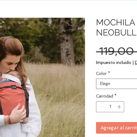
MOCHILA
NEOBULL
 119,00
Impuesto incluido
|
Color
*
Elegir
Cantidad
*
Agregar al carri