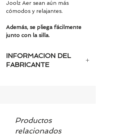
Joolz Aer sean aún más
cómodos y relajantes.
Además, se pliega fácilmente
junto con la silla.
INFORMACION DEL
FABRICANTE
- Marca registrada en el registro de
marcas: JOOLZ
- Nombre del fabricante (persona
física o jurídica): Milk Design BV
- Dirección postal del fabricante:
Distelweg, 89, 1031 HD Amsterdam
Productos
(The Nederlands)
relacionados
- Dirección electrónica de contacto del