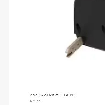
MAXI COSI MICA SLIDE PRO
Precio
469,99 €