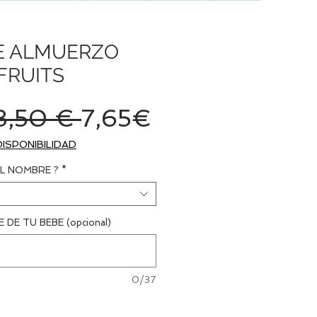
E ALMUERZO
FRUITS
Precio
Precio
8,50 € 
7,65€
de
DISPONIBILIDAD
oferta
L NOMBRE ?
*
 DE TU BEBE (opcional)
0/37