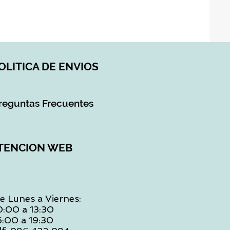
Impuesto incluido
|
DI
OLITICA DE ENVIOS
reguntas Frecuentes
TENCION WEB
e Lunes a Viernes:
0:00 a 13:30
6:00 a 19:30