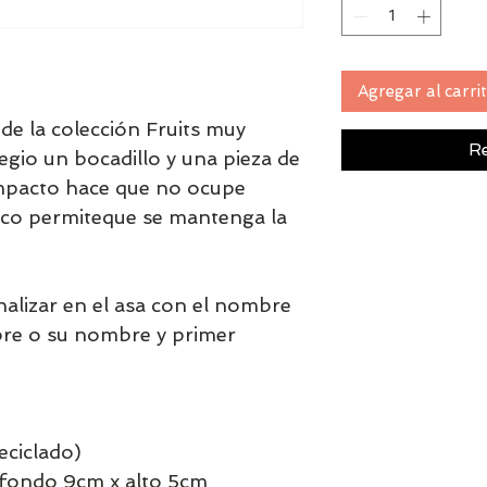
Agregar al carri
e la colección Fruits muy
Re
egio un bocadillo y una pieza de
mpacto hace que no ocupe
ico permiteque se mantenga la
.
alizar en el asa con el nombre
re o su nombre y primer
eciclado)
 fondo 9cm x alto 5cm