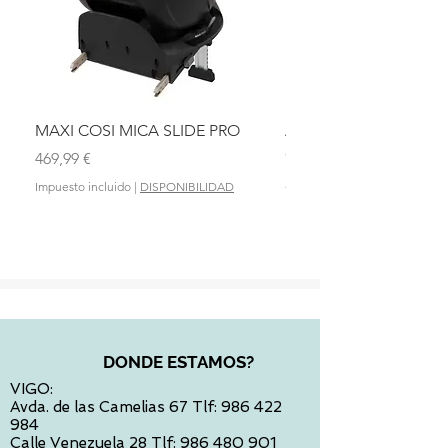
MAXI COSI MICA SLIDE PRO
ASIENTO BAÑO ABAT
OLMITOS
Precio
469,99 €
Precio
28,90 €
Impuesto incluido
|
DISPONIBILIDAD
Impuesto incluido
DONDE ESTAMOS?
VIGO:
Avda. de las Camelias 67 Tlf:
986 422
984
Calle Venezuela 28 Tlf:
986 480 901