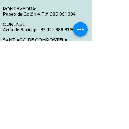
PONTEVEDRA:
Paseo de Colón 4 Tlf:
986 861 384
OURENSE
Avda de Santiago 35 Tlf:
988 31 98 26
SANTIAGO DE COMPOSTELA
Calle García Prieto 4 Tlf:
881 022 397
CONTACTO VIA E-MAIL:
contacto@tiendasbambinos.com
HORARIO
De Lunes a Viernes:
10:00 a 13:30
16:00 a 19:30
Sábados:
10:00 a 14:00
ATENCION WEB