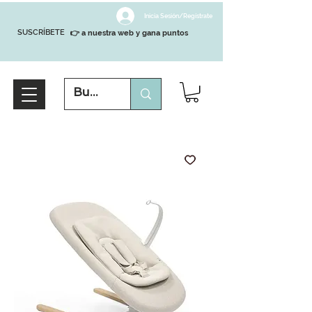
Inicia Sesión/Regístrate
SUSCRÍBETE
👉 a nuestra web y gana puntos