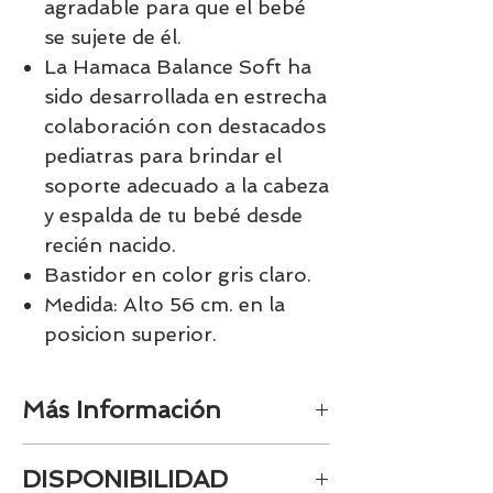
agradable para que el bebé
se sujete de él.
La Hamaca Balance Soft ha
sido desarrollada en estrecha
colaboración con destacados
pediatras para brindar el
soporte adecuado a la cabeza
y espalda de tu bebé desde
recién nacido.
Bastidor en color gris claro.
Medida: Alto 56 cm. en la
posicion superior.
Más Información
Hamaca y silla infantil
DISPONIBILIDAD
ergonómica
para usar durante mucho