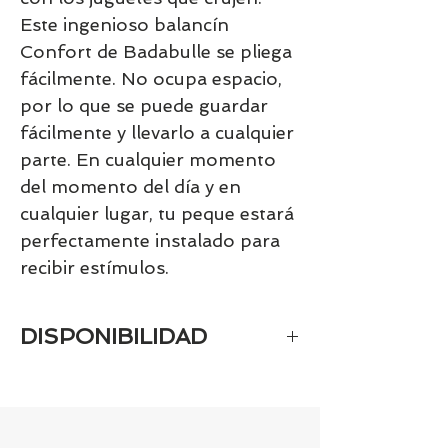
Este ingenioso balancín
Confort de Badabulle se pliega
fácilmente. No ocupa espacio,
por lo que se puede guardar
fácilmente y llevarlo a cualquier
parte. En cualquier momento
del momento del día y en
cualquier lugar, tu peque estará
perfectamente instalado para
recibir estímulos.
DISPONIBILIDAD
Tenemos el prácticamente el 100% de
los artículos en stock. Si quieres
quedarte tranquill@ llámanos al 986
42 29 84 o envía un email a