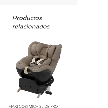
contacto@tiendasbambinos.com y te
confirmamos la disponibilidad
Productos
relacionados
MAXI COSI MICA SLIDE PRO
ASIENTO BAÑO ABAT