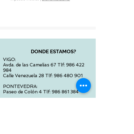
https://eur-lex.europa.eu/legal-
Impuesto incluido
content/es/TXT/?
uri=CELEX%3A32023R0988
DONDE ESTAMOS?
VIGO:
Avda. de las Camelias 67 Tlf:
986 422
984
Calle Venezuela 28 Tlf:
986 480 901
PONTEVEDRA:
Paseo de Colón 4 Tlf:
986 861 384
OURENSE
Avda de Santiago 35 Tlf:
988 31 98 26
SANTIAGO DE COMPOSTELA
Calle García Prieto 4 Tlf:
881 022 397