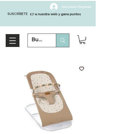
Inicia Sesión/Regístrate
SUSCRÍBETE
👉 a nuestra web y gana puntos