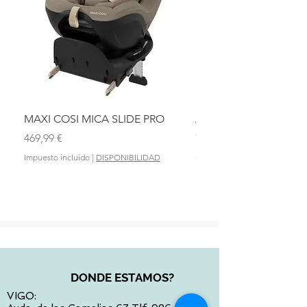
MAXI COSI MICA SLIDE PRO
ASIENTO BAÑO ABAT
OLMITOS
Precio
469,99 €
Precio
28,90 €
Impuesto incluido
|
DISPONIBILIDAD
Impuesto incluido
DONDE ESTAMOS?
VIGO: