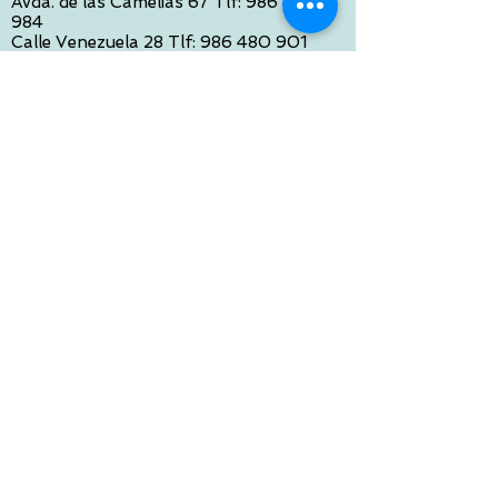
Avda. de las Camelias 67 Tlf:
986 422
984
Calle Venezuela 28 Tlf:
986 480 901
PONTEVEDRA:
Paseo de Colón 4 Tlf:
986 861 384
OURENSE
Avda de Santiago 35 Tlf:
988 31 98 26
SANTIAGO DE COMPOSTELA
Calle García Prieto 4 Tlf:
881 022 397
CONTACTO VIA E-MAIL:
contacto@tiendasbambinos.com
HORARIO
De Lunes a Viernes:
10:00 a 13:30
16:00 a 19:30
Sábados:
10:00 a 14:00