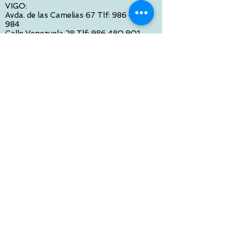
VIGO:
Avda. de las Camelias 67 Tlf:
986 422
984
Calle Venezuela 28 Tlf:
986 480 901
PONTEVEDRA:
Paseo de Colón 4 Tlf:
986 861 384
OURENSE
Avda de Santiago 35 Tlf:
988 31 98 26
SANTIAGO DE COMPOSTELA
Calle García Prieto 4 Tlf:
881 022 397
CONTACTO VIA E-MAIL:
contacto@tiendasbambinos.com
HORARIO
De Lunes a Viernes:
10:00 a 13:30
16:00 a 19:30
Sábados: