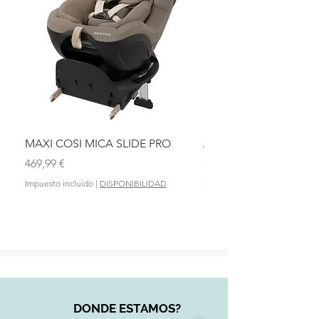
MAXI COSI MICA SLIDE PRO
ASIENTO BAÑO ABAT
OLMITOS
Precio
469,99 €
Precio
28,90 €
Impuesto incluido
|
DISPONIBILIDAD
Impuesto incluido
DONDE ESTAMOS?