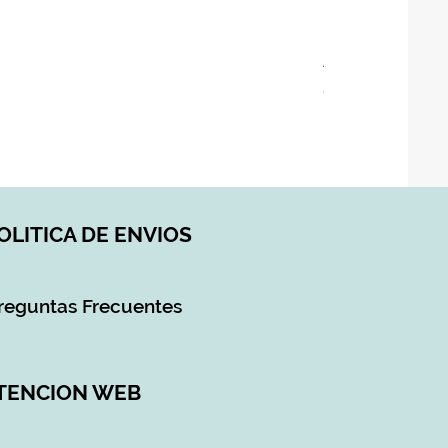
ASIENTO BAÑO 
Precio
28,90 €
Impuesto incluido
|
DI
OLITICA DE ENVIOS
reguntas Frecuentes
TENCION WEB