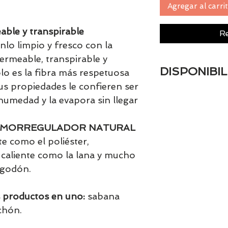
Agregar al carri
ble y transpirable
Re
nlo limpio y fresco con la
ermeable, transpirable y
DISPONIBIL
olo es la fibra más respetuosa
us propiedades le confieren ser
Tenemos el prácti
humedad y la evapora sin llegar
artículos en stock.
tranquill@ lláman
email a contacto
ERMORREGULADOR NATURAL
confirmamos la di
e como el poliéster,
, caliente como la lana y mucho
lgodón.
 productos en uno:
sabana
chón.