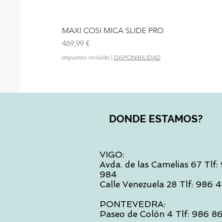
MAXI COSI MICA SLIDE PRO
Precio
469,99 €
Impuesto incluido
|
DISPONIBILIDAD
DONDE ESTAMOS?
VIGO:
Avda. de las Camelias 67 Tlf
984
Calle Venezuela 28 Tlf: 986
PONTEVEDRA:
Paseo de Colón 4 Tlf: 986 8