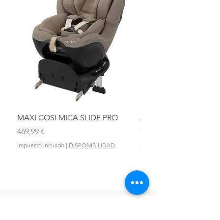
MAXI COSI MICA SLIDE PRO
ASIENTO BAÑO ABAT
OLMITOS
Precio
469,99 €
Precio
28,90 €
Impuesto incluido
|
DISPONIBILIDAD
Impuesto incluido