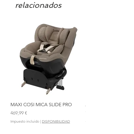
relacionados
MAXI COSI MICA SLIDE PRO
ASIENTO BAÑO ABAT
OLMITOS
Precio
469,99 €
Precio
28,90 €
Impuesto incluido
|
DISPONIBILIDAD
Impuesto incluido