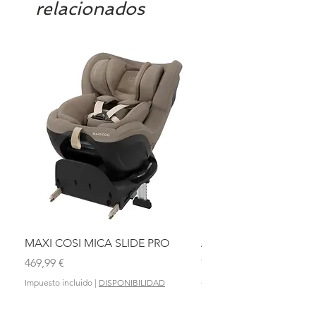
relacionados
MAXI COSI MICA SLIDE PRO
ASIENTO BAÑO ABAT
OLMITOS
Precio
469,99 €
Precio
28,90 €
Impuesto incluido
|
DISPONIBILIDAD
Impuesto incluido