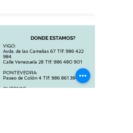
DONDE ESTAMOS?
VIGO:
Avda. de las Camelias 67 Tlf:
986 422
984
Calle Venezuela 28 Tlf:
986 480 901
PONTEVEDRA:
Paseo de Colón 4 Tlf:
986 861 384
OURENSE
Avda de Santiago 35 Tlf:
988 31 98 26
SANTIAGO DE COMPOSTELA
Calle García Prieto 4 Tlf:
881 022 397
CONTACTO VIA E-MAIL:
contacto@tiendasbambinos.com