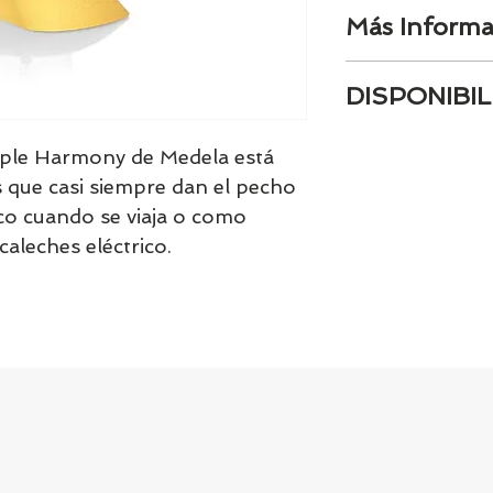
Más Informa
Ligero y discret
DISPONIBIL
uno eléctrico do
extraes leche
Tenemos el prácti
Cómodo de usar 
mple Harmony de Medela está 
artículos en stock.
de montar y di
 que casi siempre dan el pecho 
tranquill@ lláman
ergonómico que
ico cuando se viaja o como 
email a contacto
Con la tecnolo
confirmamos la di
caleches eléctrico.