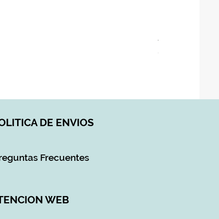
ASIENTO BAÑO 
Precio
28,90 €
Impuesto incluido
|
DI
OLITICA DE ENVIOS
reguntas Frecuentes
TENCION WEB