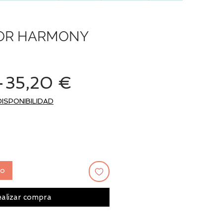
OR HARMONY
Precio
Precio
 
35,20 €
de
DISPONIBILIDAD
oferta
to
alizar compra