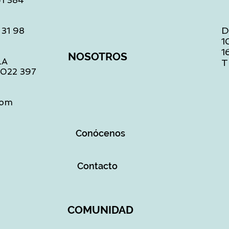
61 384
D
 31 98
1
1
NOSOTROS
LA
T
1 022 397
com
Conócenos
Contacto
COMUNIDAD