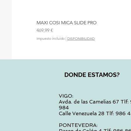
MAXI COSI MICA SLIDE PRO
Precio
469,99 €
Impuesto incluido
|
DISPONIBILIDAD
DONDE ESTAMOS?
VIGO:
Avda. de las Camelias 67 Tlf
984
Calle Venezuela 28 Tlf: 986
PONTEVEDRA: