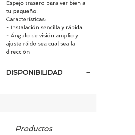
Espejo trasero para ver bien a
tu pequeño.
Características:
- Instalación sencilla y rápida.
- Ángulo de visión amplio y
ajuste ráido sea cual sea la
dirección
DISPONIBILIDAD
Tenemos el prácticamente el 100% de
los artículos en stock. Si quieres
quedarte tranquill@ llámanos al 986
42 29 84 o envía un email a
contacto@tiendasbambinos.com y te
confirmamos la disponibilidad
Productos