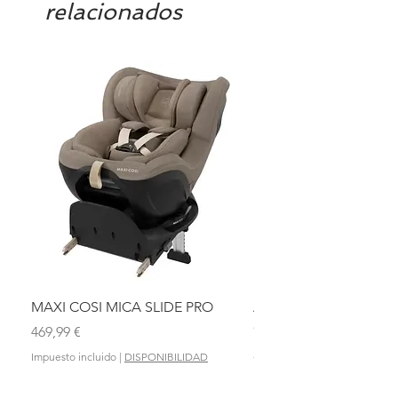
relacionados
MAXI COSI MICA SLIDE PRO
ASIENTO BAÑO ABAT
OLMITOS
Precio
469,99 €
Precio
28,90 €
Impuesto incluido
|
DISPONIBILIDAD
Impuesto incluido