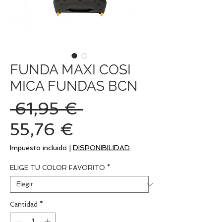
FUNDA MAXI COSI
MICA FUNDAS BCN
Precio
 61,95 € 
Precio
55,76 €
de
Impuesto incluido
|
DISPONIBILIDAD
oferta
ELIGE TU COLOR FAVORITO
*
Cantidad
*