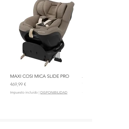
MAXI COSI MICA SLIDE PRO
ASIENTO BAÑO ABAT
OLMITOS
Precio
469,99 €
Precio
28,90 €
Impuesto incluido
|
DISPONIBILIDAD
Impuesto incluido