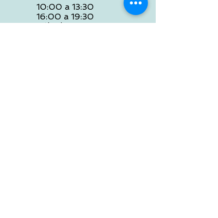
10:00 a 13:30
16:00 a 19:30
Sábados:
10:00 a 14:00
ATENCION WEB
De Lunes a Viernes:
10:00 a 13:30
16:00 a 19:30
Tlf:
986 422 984
POLITICA DE ENVIOS
Preguntas Frecuentes
NOSOTROS