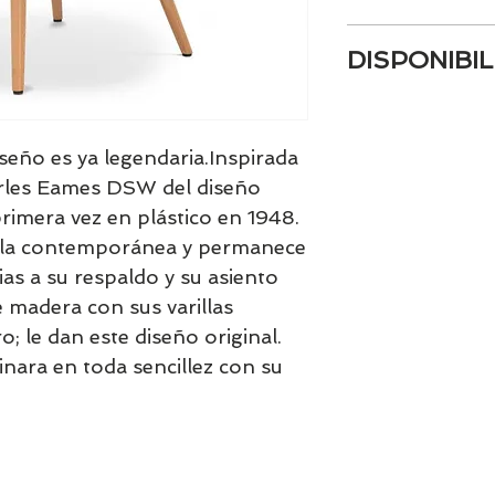
- Asiento de polip
DISPONIBIL
- Base de madera 
- Varillas metálic
Tenemos el prácti
Dimensiones:
artículos en stock.
Ancho: 46 cm
tranquill@ lláman
seño es ya legendaria.Inspirada
Fondo: 51 cm
email a contacto
Altura: 81 cm
arles Eames DSW del diseño
confirmamos la di
Altura Asiento:
primera vez en plástico en 1948.
lla contemporánea y permanece
ias a su respaldo y su asiento
 madera con sus varillas
; le dan este diseño original.
inara en toda sencillez con su