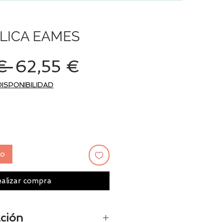
PLICA EAMES
Precio
Precio
€ 
62,55 €
de
DISPONIBILIDAD
oferta
to
alizar compra
ción