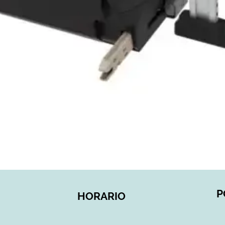
Vista rápida
P
HORARIO