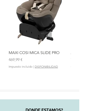
Información de contacto adicional:
micuna@micuna.com
MAXI COSI MICA SLIDE PRO
ASIENTO BAÑO ABAT
OLMITOS
Precio
469,99 €
Precio
28,90 €
Impuesto incluido
|
DISPONIBILIDAD
Impuesto incluido
DONDE ESTAMOS?