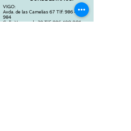
VIGO:
Avda. de las Camelias 67 Tlf:
986 422
984
Calle Venezuela 28 Tlf:
986 480 901
PONTEVEDRA:
Paseo de Colón 4 Tlf:
986 861 384
OURENSE
Avda de Santiago 35 Tlf:
988 31 98 26
SANTIAGO DE COMPOSTELA
Calle García Prieto 4 Tlf:
881 022 397
CONTACTO VIA E-MAIL:
contacto@tiendasbambinos.com
HORARIO
De Lunes a Viernes:
10:00 a 13:30
16:00 a 19:30