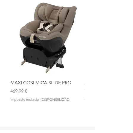
MAXI COSI MICA SLIDE PRO
ASIENTO BAÑO ABAT
OLMITOS
Precio
469,99 €
Precio
28,90 €
Impuesto incluido
|
DISPONIBILIDAD
Impuesto incluido