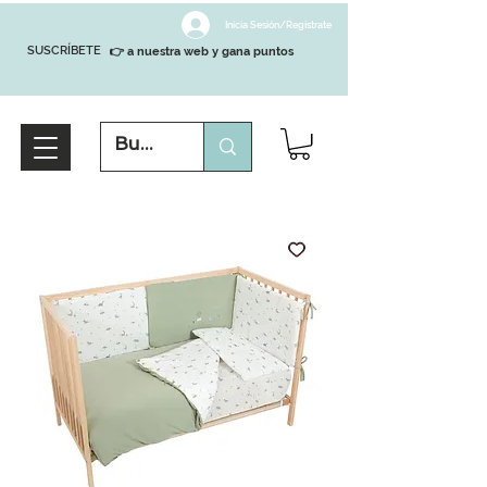
Inicia Sesión/Regístrate
SUSCRÍBETE
👉 a nuestra web y gana puntos