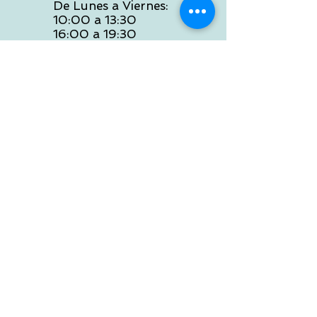
De Lunes a Viernes:
10:00 a 13:30
16:00 a 19:30
Sábados:
10:00 a 14:00
ATENCION WEB
De Lunes a Viernes:
10:00 a 13:30
16:00 a 19:30
Tlf:
986 422 984
POLITICA DE ENVIOS
Preguntas Frecuentes
NOSOTROS