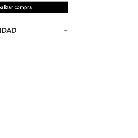
alizar compra
IDAD
camente el 100% de los
 Si quieres quedarte
os al 986 42 29 84 o envía un
@tiendasbambinos.com y te
sponibilidad