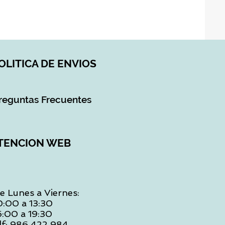
Impuesto incluido
|
DI
OLITICA DE ENVIOS
reguntas Frecuentes
TENCION WEB
e Lunes a Viernes:
0:00 a 13:30
6:00 a 19:30
lf: 986 422 984