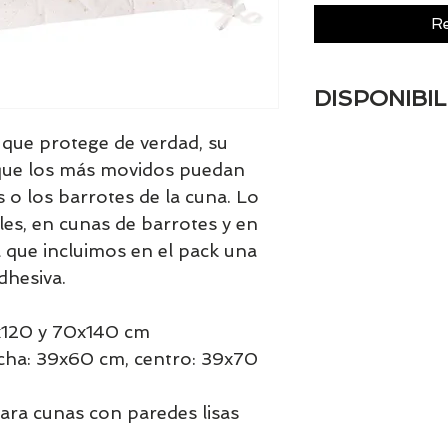
Re
DISPONIBIL
Tenemos el prácti
que protege de verdad, su
artículos en stock.
 que los más movidos puedan
tranquill@ lláman
 o los barrotes de la cuna. Lo
email a contacto
les, en cunas de barrotes y en
confirmamos la di
a que incluimos en el pack una
dhesiva.
x120 y 70x140 cm
echa: 39x60 cm, centro: 39x70
para cunas con paredes lisas