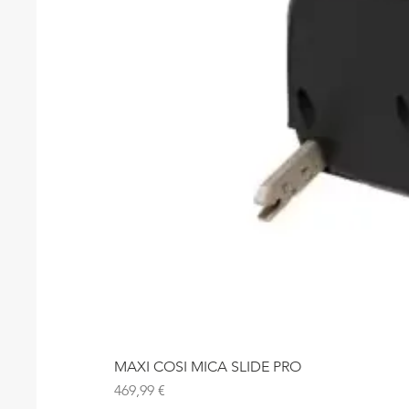
MAXI COSI MICA SLIDE PRO
Precio
469,99 €