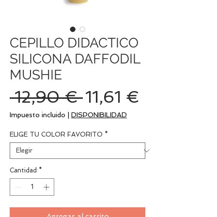
CEPILLO DIDACTICO
SILICONA DAFFODIL
MUSHIE
Precio
Precio
 12,90 € 
11,61 €
de
Impuesto incluido
|
DISPONIBILIDAD
oferta
ELIGE TU COLOR FAVORITO
*
Cantidad
*
Agregar al carrito