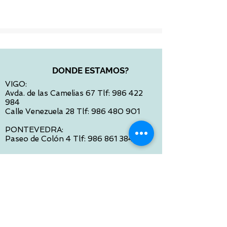
DONDE ESTAMOS?
VIGO:
Avda. de las Camelias 67 Tlf:
986 422
984
Calle Venezuela 28 Tlf:
986 480 901
PONTEVEDRA:
Paseo de Colón 4 Tlf:
986 861 384
OURENSE
Avda de Santiago 35 Tlf:
988 31 98 26
SANTIAGO DE COMPOSTELA
Calle García Prieto 4 Tlf:
881 022 397
CONTACTO VIA E-MAIL:
contacto@tiendasbambinos.com