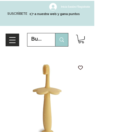
Inicia Sesión/Regístrate
SUSCRÍBETE
👉 a nuestra web y gana puntos