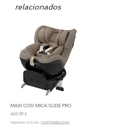
relacionados
MAXI COSI MICA SLIDE PRO
ASIENTO BAÑO ABAT
OLMITOS
Precio
469,99 €
Precio
28,90 €
Impuesto incluido
|
DISPONIBILIDAD
Impuesto incluido