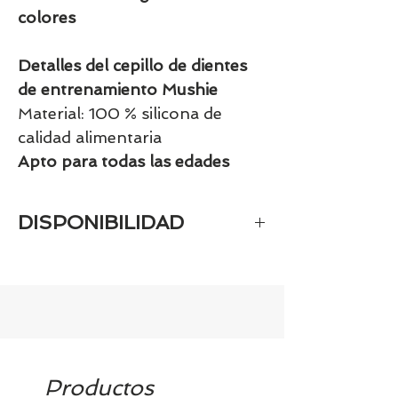
colores
Detalles del cepillo de dientes
de entrenamiento Mushie
Material: 100 % silicona de
calidad alimentaria
Apto para todas las edades
DISPONIBILIDAD
Tenemos el prácticamente el 100% de
los artículos en stock. Si quieres
quedarte tranquill@ llámanos al 986
42 29 84 o envía un email a
contacto@tiendasbambinos.com y te
confirmamos la disponibilidad
Productos