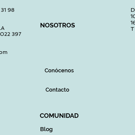
D
 31 98
1
1
NOSOTROS
LA
T
1 022 397
com
Conócenos
Contacto
COMUNIDAD
Blog