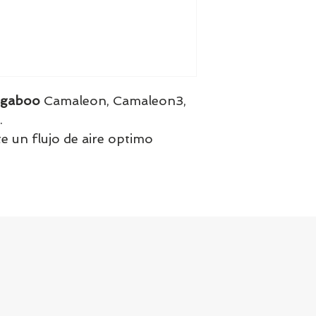
Tenemos el prácti
artículos en stock.
tranquill@ lláman
email a contacto
confirmamos la di
gaboo
Camaleon, Camaleon3,
.
te un flujo de aire optimo