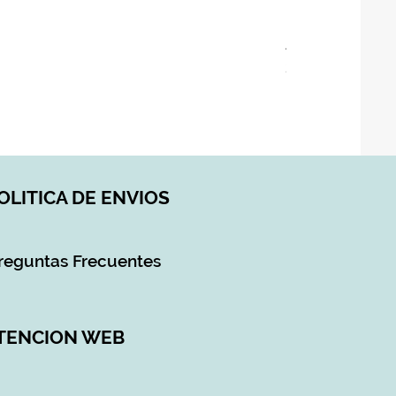
ASIENTO BAÑO 
Precio
28,90 €
Impuesto incluido
|
DI
OLITICA DE ENVIOS
reguntas Frecuentes
TENCION WEB