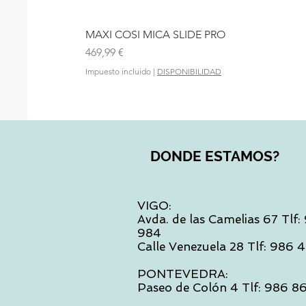
MAXI COSI MICA SLIDE PRO
Precio
469,99 €
Impuesto incluido
|
DISPONIBILIDAD
DONDE ESTAMOS?
VIGO:
Avda. de las Camelias 67 Tlf
984
Calle Venezuela 28 Tlf: 986
PONTEVEDRA:
Paseo de Colón 4 Tlf: 986 8