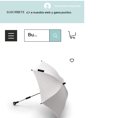
Inicia Sesión/Regístrate
SUSCRÍBETE
👉 a nuestra web y gana puntos