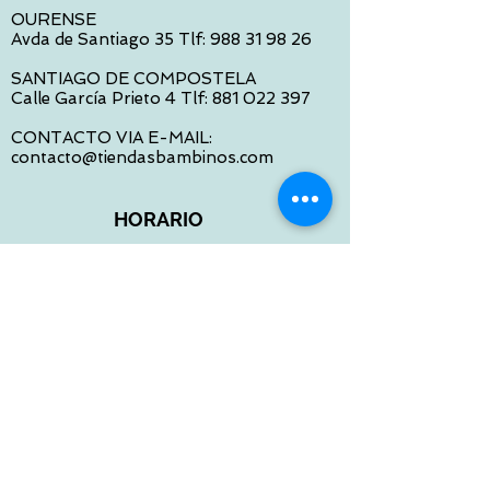
OURENSE
Avda de Santiago 35 Tlf:
988 31 98 26
SANTIAGO DE COMPOSTELA
Calle García Prieto 4 Tlf:
881 022 397
CONTACTO VIA E-MAIL:
contacto@tiendasbambinos.com
HORARIO
De Lunes a Viernes:
10:00 a 13:30
16:00 a 19:30
Sábados:
10:00 a 14:00
ATENCION WEB
De Lunes a Viernes: