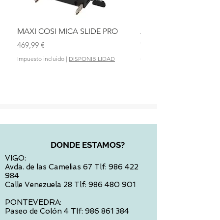
MAXI COSI MICA SLIDE PRO
ASIENTO BAÑO ABAT
OLMITOS
Precio
469,99 €
Precio
28,90 €
Impuesto incluido
|
DISPONIBILIDAD
Impuesto incluido
DONDE ESTAMOS?
VIGO:
Avda. de las Camelias 67 Tlf:
986 422
984
Calle Venezuela 28 Tlf:
986 480 901
PONTEVEDRA:
Paseo de Colón 4 Tlf:
986 861 384