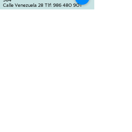
Calle Venezuela 28 Tlf:
986 480 901
PONTEVEDRA:
Paseo de Colón 4 Tlf:
986 861 384
OURENSE
Avda de Santiago 35 Tlf:
988 31 98 26
SANTIAGO DE COMPOSTELA
Calle García Prieto 4 Tlf:
881 022 397
CONTACTO VIA E-MAIL:
contacto@tiendasbambinos.com
HORARIO
De Lunes a Viernes:
10:00 a 13:30
16:00 a 19:30
Sábados:
10:00 a 14:00