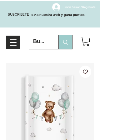
Inicia Sesión/Regístrate
SUSCRÍBETE
👉 a nuestra web y gana puntos