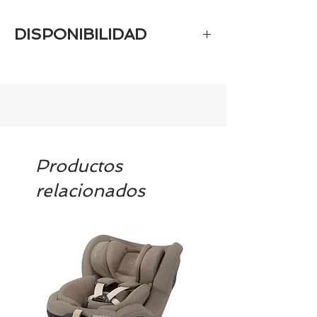
DISPONIBILIDAD
Tenemos prácticamente el 100% de
los artículos en stock. Si quieres
quedarte tranquill@ llámanos al 986
42 29 84 o envía un email a
contacto@tiendasbambinos.com y te
confirmamos la disponibilidad
Productos
relacionados