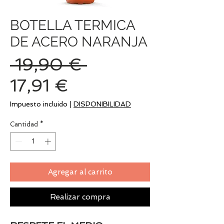
BOTELLA TERMICA
DE ACERO NARANJA
Precio
 19,90 € 
Precio
17,91 €
de
Impuesto incluido
|
DISPONIBILIDAD
oferta
Cantidad
*
Agregar al carrito
Realizar compra