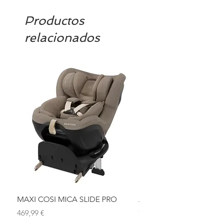
Productos
relacionados
MAXI COSI MICA SLIDE PRO
ASIENTO BAÑO ABAT
OLMITOS
Precio
469,99 €