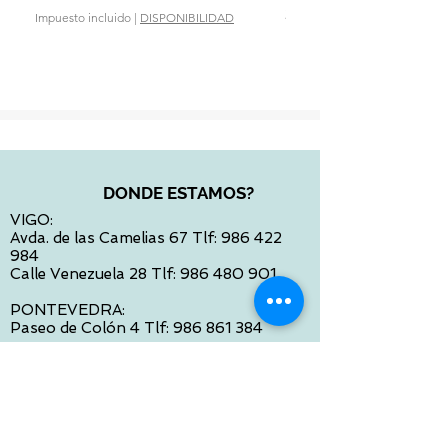
Precio
28,90 €
Impuesto incluido
|
DISPONIBILIDAD
Impuesto incluido
DONDE ESTAMOS?
VIGO:
Avda. de las Camelias 67 Tlf:
986 422
984
Calle Venezuela 28 Tlf:
986 480 901
PONTEVEDRA:
Paseo de Colón 4 Tlf:
986 861 384
OURENSE
Avda de Santiago 35 Tlf:
988 31 98 26
SANTIAGO DE COMPOSTELA
Calle García Prieto 4 Tlf:
881 022 397