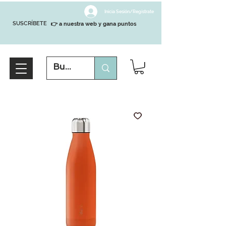
Inicia Sesión/Regístrate
SUSCRÍBETE
👉 a nuestra web y gana puntos