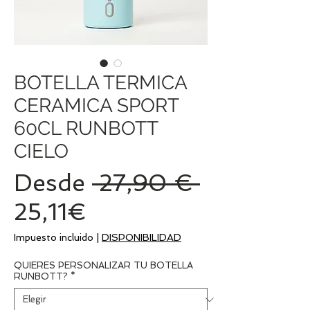
BOTELLA TERMICA
CERAMICA SPORT
60CL RUNBOTT
CIELO
Precio
Desde
 27,90 € 
Precio
25,11€
de
Impuesto incluido
|
DISPONIBILIDAD
oferta
QUIERES PERSONALIZAR TU BOTELLA
RUNBOTT?
*