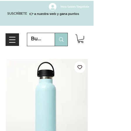
Inicia Sesión/Regístrate
SUSCRÍBETE
👉 a nuestra web y gana puntos