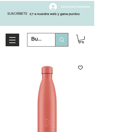
Inicia Sesión/Regístrate
SUSCRÍBETE
👉 a nuestra web y gana puntos