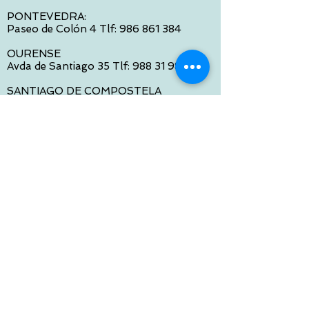
PONTEVEDRA:
Paseo de Colón 4 Tlf:
986 861 384
OURENSE
Avda de Santiago 35 Tlf:
988 31 98 26
SANTIAGO DE COMPOSTELA
Calle García Prieto 4 Tlf:
881 022 397
CONTACTO VIA E-MAIL:
contacto@tiendasbambinos.com
HORARIO
De Lunes a Viernes:
10:00 a 13:30
16:00 a 19:30
Sábados:
10:00 a 14:00
ATENCION WEB