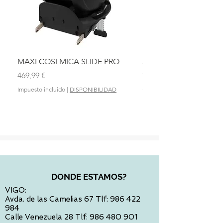
MAXI COSI MICA SLIDE PRO
ASIENTO BAÑO ABAT
OLMITOS
Precio
469,99 €
Precio
28,90 €
Impuesto incluido
|
DISPONIBILIDAD
Impuesto incluido
DONDE ESTAMOS?
VIGO:
Avda. de las Camelias 67 Tlf:
986 422
984
Calle Venezuela 28 Tlf:
986 480 901