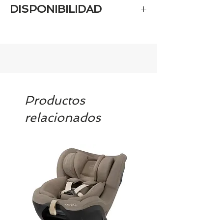
DISPONIBILIDAD
Tenemos el prácticamente el 100% de
los artículos en stock. Si quieres
quedarte tranquill@ llámanos al 986
42 29 84 o envía un email a
contacto@tiendasbambinos.com y te
confirmamos la disponibilidad
Productos
relacionados