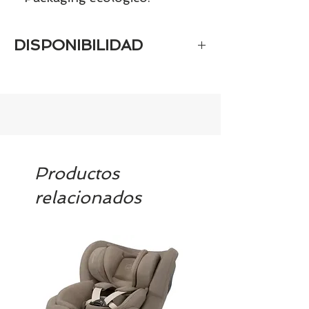
DISPONIBILIDAD
Tenemos el prácticamente el 100% de
los artículos en stock. Si quieres
quedarte tranquill@ llámanos al 986
42 29 84 o envía un email a
contacto@tiendasbambinos.com y te
confirmamos la disponibilidad
Productos
relacionados