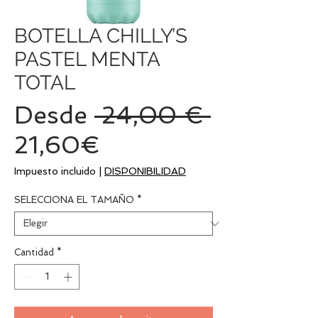
BOTELLA CHILLY’S
PASTEL MENTA
TOTAL
Precio
Desde
 24,00 € 
Precio
21,60€
de
Impuesto incluido
|
DISPONIBILIDAD
oferta
SELECCIONA EL TAMAÑO
*
Cantidad
*