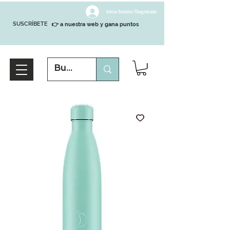
Inicia Sesión/Regístrate
SUSCRÍBETE
👉 a nuestra web y gana puntos