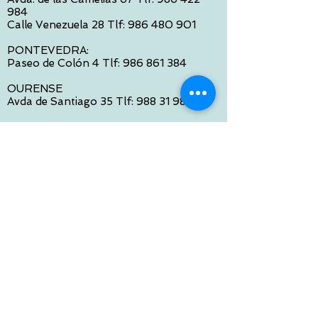
984
Calle Venezuela 28 Tlf:
986 480 901
PONTEVEDRA:
Paseo de Colón 4 Tlf:
986 861 384
OURENSE
Avda de Santiago 35 Tlf:
988 31 98 26
SANTIAGO DE COMPOSTELA
Calle García Prieto 4 Tlf:
881 022 397
CONTACTO VIA E-MAIL:
contacto@tiendasbambinos.com
HORARIO
De Lunes a Viernes:
10:00 a 13:30
16:00 a 19:30
Sábados:
10:00 a 14:00