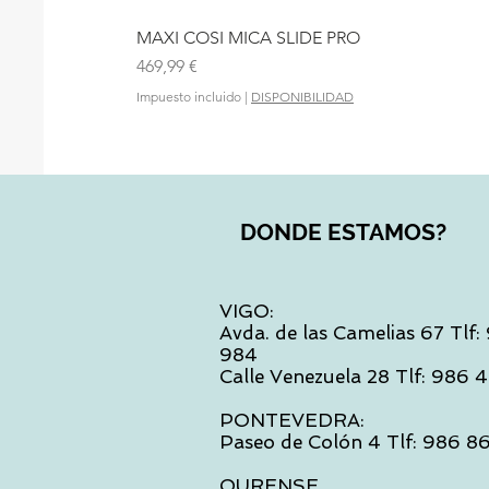
MAXI COSI MICA SLIDE PRO
Precio
469,99 €
Impuesto incluido
|
DISPONIBILIDAD
DONDE ESTAMOS?
VIGO:
Avda. de las Camelias 67 Tlf
984
Calle Venezuela 28 Tlf: 986
PONTEVEDRA:
Paseo de Colón 4 Tlf: 986 8
OURENSE