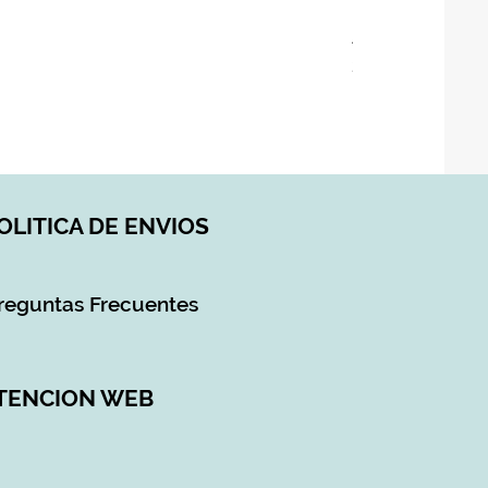
ASIENTO BAÑO 
Precio
28,90 €
Impuesto incluido
|
DI
OLITICA DE ENVIOS
reguntas Frecuentes
TENCION WEB