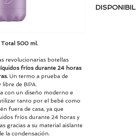
DISPONIBIL
Tenemos el prácti
artículos en stock.
tranquill@ lláman
email a contacto
a Total 500 ml.
confirmamos la di
las revolucionarias botellas
líquidos fríos durante 24 horas
ras.
Un termo a prueba de
y libre de BPA.
a con un diseño moderno e
tilizar tanto por el bebé como
én fuera de casa, ya que
uidos fríos durante 24 horas y
as gracias a su material aislante
de la condensación.