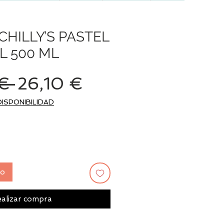
CHILLY’S PASTEL
L 500 ML
Precio
Precio
€ 
26,10 €
de
DISPONIBILIDAD
oferta
to
alizar compra