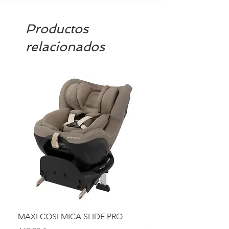
confirmamos la disponibilidad
Productos
relacionados
MAXI COSI MICA SLIDE PRO
ASIENTO BAÑO ABAT
OLMITOS