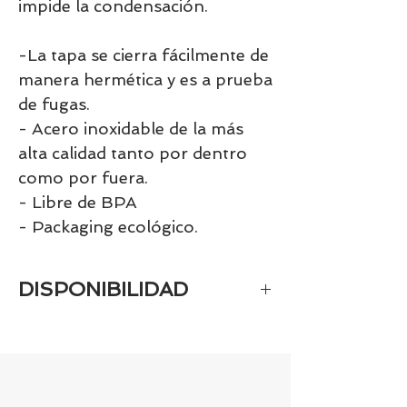
impide la condensación.
-La tapa se cierra fácilmente de
manera hermética y es a prueba
de fugas.
- Acero inoxidable de la más
alta calidad tanto por dentro
como por fuera.
- Libre de BPA
- Packaging ecológico.
DISPONIBILIDAD
Tenemos el prácticamente el 100% de
los artículos en stock. Si quieres
quedarte tranquill@ llámanos al 986
42 29 84 o envía un email a
contacto@tiendasbambinos.com y te