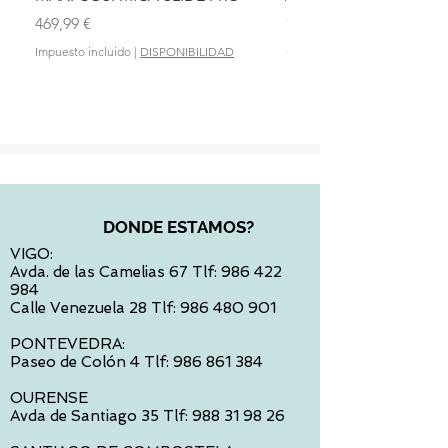
OLMITOS
Precio
469,99 €
Precio
28,90 €
Impuesto incluido
|
DISPONIBILIDAD
Impuesto incluido
DONDE ESTAMOS?
VIGO:
Avda. de las Camelias 67 Tlf:
986 422
984
Calle Venezuela 28 Tlf:
986 480 901
PONTEVEDRA:
Paseo de Colón 4 Tlf:
986 861 384
OURENSE
Avda de Santiago 35 Tlf:
988 31 98 26