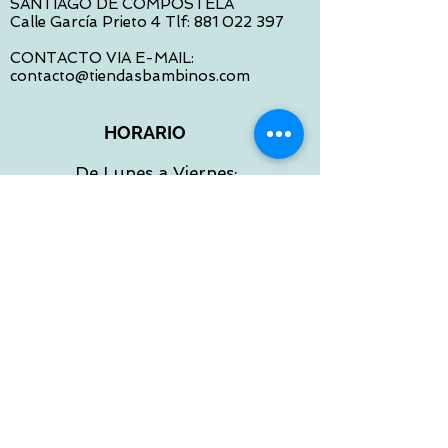
SANTIAGO DE COMPOSTELA
Calle García Prieto 4 Tlf:
881 022 397
CONTACTO VIA E-MAIL:
contacto@tiendasbambinos.com
HORARIO
De Lunes a Viernes:
10:00 a 13:30
16:00 a 19:30
Sábados:
10:00 a 14:00
ATENCION WEB
De Lunes a Viernes:
10:00 a 13:30
16:00 a 19:30
Tlf:
986 422 984