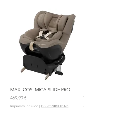
MAXI COSI MICA SLIDE PRO
ASIENTO BAÑO ABAT
OLMITOS
Precio
469,99 €
Precio
28,90 €
Impuesto incluido
|
DISPONIBILIDAD
Impuesto incluido