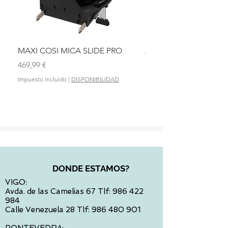
MAXI COSI MICA SLIDE PRO
ASIENTO BAÑO ABAT
OLMITOS
Precio
469,99 €
Precio
28,90 €
Impuesto incluido
|
DISPONIBILIDAD
Impuesto incluido
DONDE ESTAMOS?
VIGO:
Avda. de las Camelias 67 Tlf:
986 422
984
Calle Venezuela 28 Tlf:
986 480 901
PONTEVEDRA: