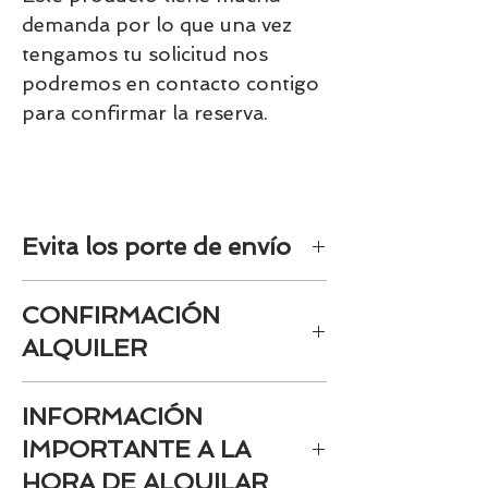
demanda por lo que una vez
tengamos tu solicitud nos
podremos en contacto contigo
para confirmar la reserva.
Evita los porte de envío
Seleccione siempre la opción de
CONFIRMACIÓN
tienda para evitar los gasto de envío.
Siempre se recogerán en tienda los
ALQUILER
alquileres.
Siempre será necesaria la
INFORMACIÓN
confirmación de Bambinos una vez
tengamos la reserva tramitada. Será
IMPORTANTE A LA
confirmada mediante email
HORA DE ALQUILAR