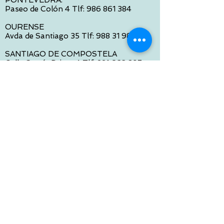
Paseo de Colón 4 Tlf:
986 861 384
OURENSE
Avda de Santiago 35 Tlf:
988 31 98 26
SANTIAGO DE COMPOSTELA
Calle García Prieto 4 Tlf:
881 022 397
CONTACTO VIA E-MAIL:
contacto@tiendasbambinos.com
HORARIO
De Lunes a Viernes:
10:00 a 13:30
16:00 a 19:30
Sábados:
10:00 a 14:00
ATENCION WEB