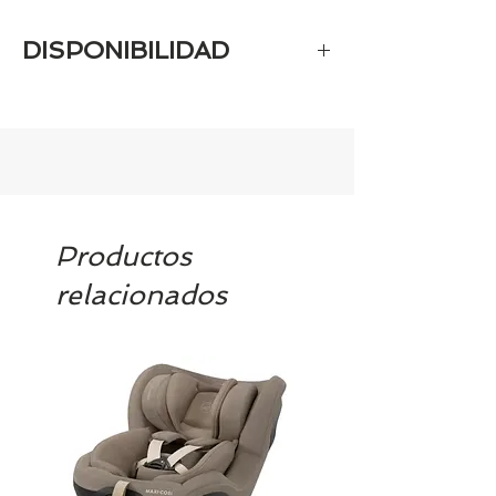
DISPONIBILIDAD
Tenemos el prácticamente el 100% de
los artículos en stock. Si quieres
quedarte tranquill@ llámanos al 986
42 29 84 o envía un email a
contacto@tiendasbambinos.com y te
confirmamos la disponibilidad
Productos
relacionados