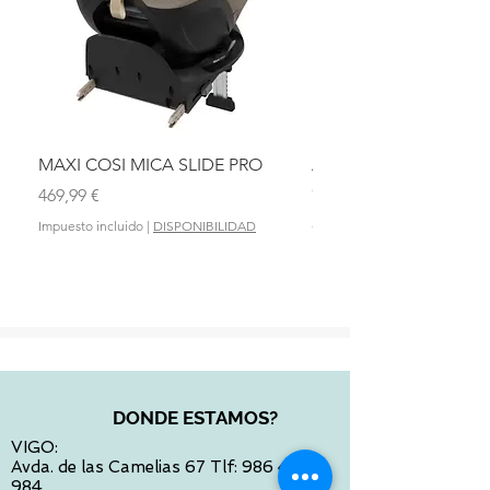
MAXI COSI MICA SLIDE PRO
ASIENTO BAÑO ABAT
OLMITOS
Precio
469,99 €
Precio
28,90 €
Impuesto incluido
|
DISPONIBILIDAD
Impuesto incluido
DONDE ESTAMOS?
VIGO:
Avda. de las Camelias 67 Tlf:
986 422
984