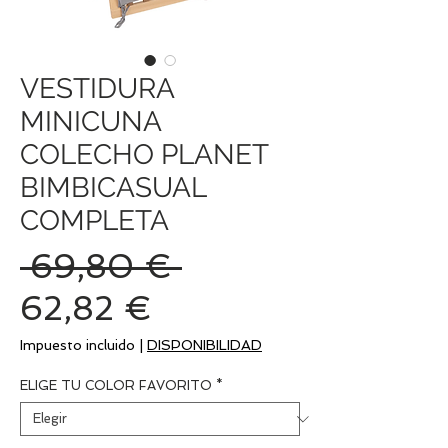
VESTIDURA
MINICUNA
COLECHO PLANET
BIMBICASUAL
COMPLETA
Precio
 69,80 € 
Precio
62,82 €
de
Impuesto incluido
|
DISPONIBILIDAD
oferta
ELIGE TU COLOR FAVORITO
*