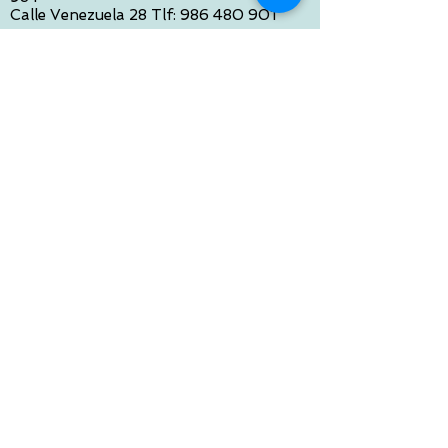
Calle Venezuela 28 Tlf:
986 480 901
PONTEVEDRA:
Paseo de Colón 4 Tlf:
986 861 384
OURENSE
Avda de Santiago 35 Tlf:
988 31 98 26
SANTIAGO DE COMPOSTELA
Calle García Prieto 4 Tlf:
881 022 397
CONTACTO VIA E-MAIL:
contacto@tiendasbambinos.com
HORARIO
De Lunes a Viernes:
10:00 a 13:30
16:00 a 19:30
Sábados:
10:00 a 14:00