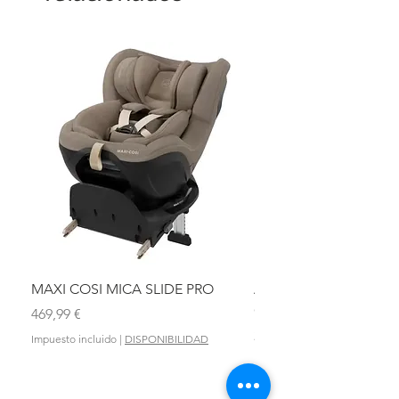
MAXI COSI MICA SLIDE PRO
ASIENTO BAÑO ABAT
OLMITOS
Precio
469,99 €
Precio
28,90 €
Impuesto incluido
|
DISPONIBILIDAD
Impuesto incluido