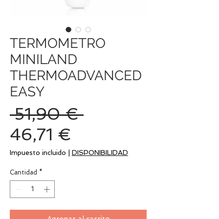
TERMOMETRO
MINILAND
THERMOADVANCED
EASY
Precio
 51,90 € 
Precio
46,71 €
de
Impuesto incluido
|
DISPONIBILIDAD
oferta
Cantidad
*
Agregar al carrito