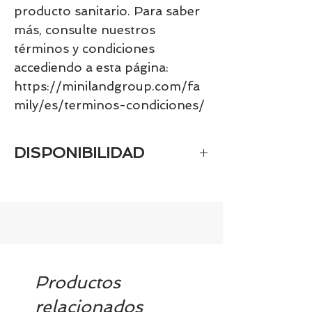
producto sanitario. Para saber
más, consulte nuestros
términos y condiciones
accediendo a esta página:
https://minilandgroup.com/fa
mily/es/terminos-condiciones/
DISPONIBILIDAD
Tenemos el prácticamente el 100% de
los artículos en stock. Si quieres
quedarte tranquill@ llámanos al 986
42 29 84 o envía un email a
contacto@tiendasbambinos.com y te
confirmamos la disponibilidad
Productos
relacionados