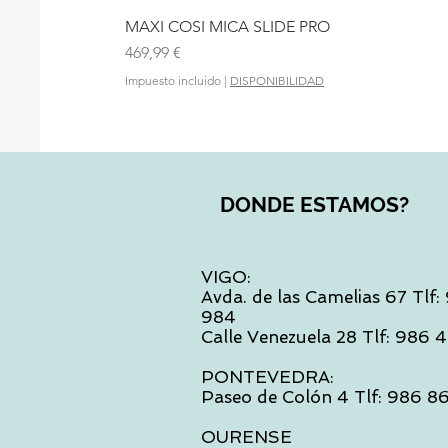
MAXI COSI MICA SLIDE PRO
Precio
469,99 €
Impuesto incluido
|
DISPONIBILIDAD
DONDE ESTAMOS?
VIGO:
Avda. de las Camelias 67 Tlf
984
Calle Venezuela 28 Tlf: 986
PONTEVEDRA:
Paseo de Colón 4 Tlf: 986 8
OURENSE