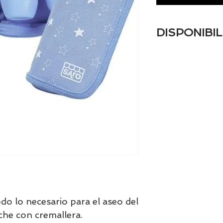
DISPONIBIL
Tenemos el prácti
artículos en stock.
tranquill@ lláman
email a contacto
confirmamos la di
o lo necesario para el aseo del
che con cremallera.