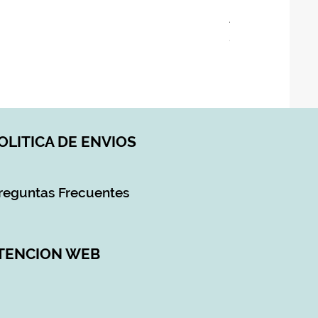
ASIENTO BAÑO 
Precio
28,90 €
Impuesto incluido
|
DI
OLITICA DE ENVIOS
reguntas Frecuentes
TENCION WEB