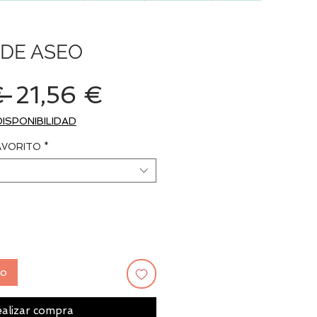
DE ASEO
Precio
Precio
€ 
21,56 €
de
DISPONIBILIDAD
oferta
AVORITO
*
to
alizar compra