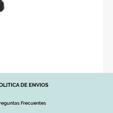
ASIENTO BAÑO 
Precio
28,90 €
Impuesto incluido
|
DI
OLITICA DE ENVIOS
reguntas Frecuentes