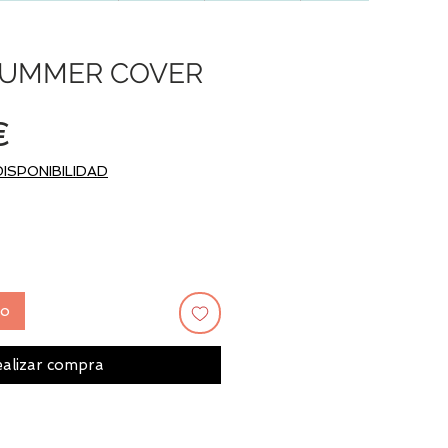
SUMMER COVER
Precio
€
DISPONIBILIDAD
to
alizar compra