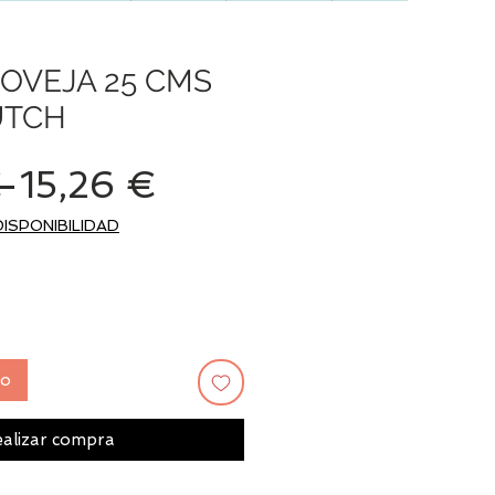
OVEJA 25 CMS
UTCH
Precio
Precio
 
15,26 €
de
DISPONIBILIDAD
oferta
to
alizar compra