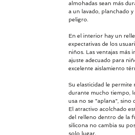
almohadas sean más dura
a un lavado, planchado y 
peligro. 

En el interior hay un rell
expectativas de los usuar
niños. Las ventajas más i
ajuste adecuado para niñ
excelente aislamiento térm
Su elasticidad le permit
durante mucho tiempo, lo
usa no se "aplana", sino q
El atractivo acolchado es
del relleno dentro de la 
silicona no cambia su posi
solo lugar.
