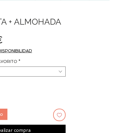
TA + ALMOHADA
Precio
€
DISPONIBILIDAD
AVORITO
*
to
alizar compra