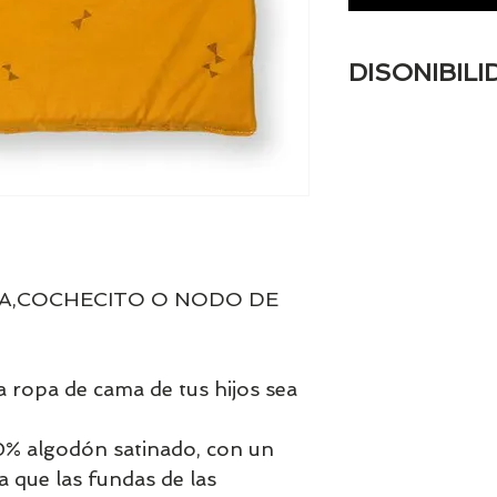
DISONIBILI
Tenemos el prácti
artículos en stock.
tranquill@ lláman
email a contacto
confirmamos la di
A,COCHECITO O NODO DE 
 ropa de cama de tus hijos sea 
% algodón satinado, con un 
a que las fundas de las 