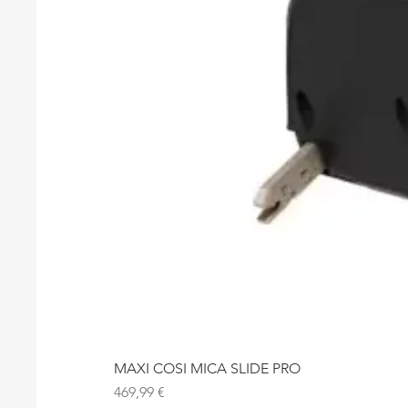
MAXI COSI MICA SLIDE PRO
Precio
469,99 €