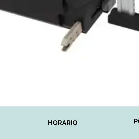
Vista rápida
P
HORARIO