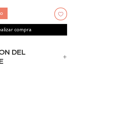
to
alizar compra
ON DEL
E
ante (persona física o
ANT S.L
el fabricante:
er
ica de contacto del fabricante
eo electrónico o URL para
ientes):
ant.com