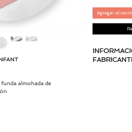
Agregar al carri
Re
INFORMACI
FABRICANT
INFANT
Nombre del fabric
jurídica): COTINF
 funda almohada de
Dirección postal d
dón
Ctra. Malars, s/n
08510 Roda de T
Barcelona
Dirección electrón
(dirección de corr
consultas de los cl
cotinfant@cotinf