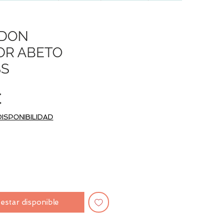
EDON
OR ABETO
S
Precio
€
DISPONIBILIDAD
l estar disponible