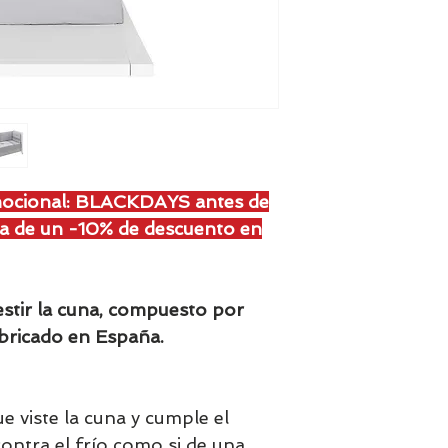
mocional: BLACKDAYS antes de
uta de un -10% de descuento en
estir la cuna, compuesto por
bricado en España.
e viste la cuna y cumple el
ontra el frío como si de una