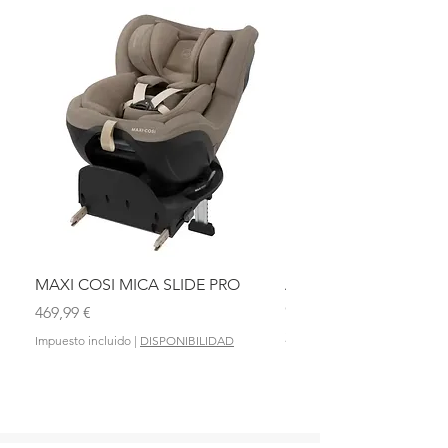
MAXI COSI MICA SLIDE PRO
ASIENTO BAÑO ABAT
OLMITOS
Precio
469,99 €
Precio
28,90 €
Impuesto incluido
|
DISPONIBILIDAD
Impuesto incluido