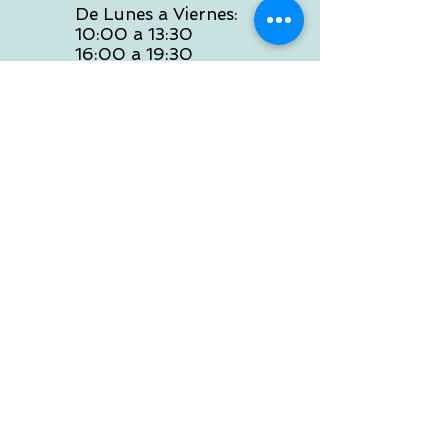
De Lunes a Viernes:
10:00 a 13:30
16:00 a 19:30
Sábados:
10:00 a 14:00
ATENCION WEB
De Lunes a Viernes:
10:00 a 13:30
16:00 a 19:30
Tlf:
986 422 984
POLITICA DE ENVIOS
Preguntas Frecuentes
NOSOTROS