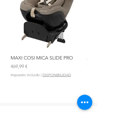
MAXI COSI MICA SLIDE PRO
ASIENTO BAÑO ABAT
OLMITOS
Precio
469,99 €
Precio
28,90 €
Impuesto incluido
|
DISPONIBILIDAD
Impuesto incluido
DONDE ESTAMOS?