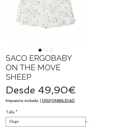
SACO ERGOBABY
ON THE MOVE
SHEEP
Precio
Desde
49,90€
de
Impuesto incluido
|
DISPONIBILIDAD
oferta
Talla
*