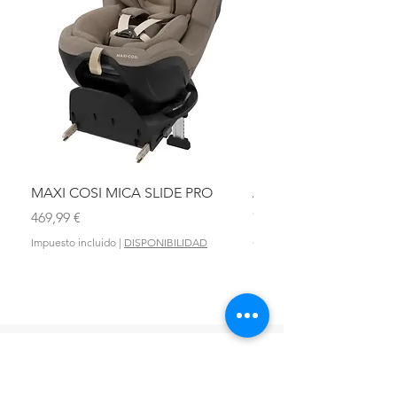
MAXI COSI MICA SLIDE PRO
ASIENTO BAÑO ABAT
OLMITOS
Precio
469,99 €
Precio
28,90 €
Impuesto incluido
|
DISPONIBILIDAD
Impuesto incluido