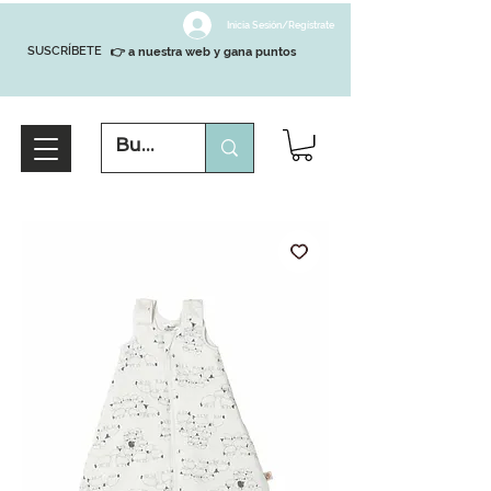
Inicia Sesión/Regístrate
SUSCRÍBETE
👉 a nuestra web y gana puntos