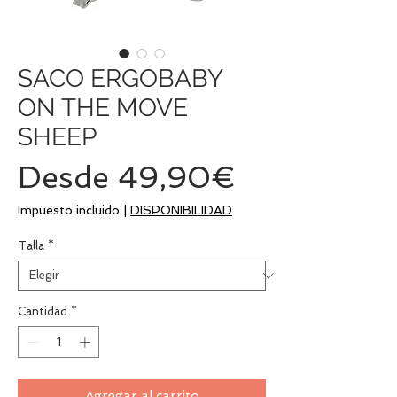
SACO ERGOBABY
ON THE MOVE
SHEEP
Precio
Desde
49,90€
de
Impuesto incluido
|
DISPONIBILIDAD
oferta
Talla
*
Cantidad
*
Agregar al carrito