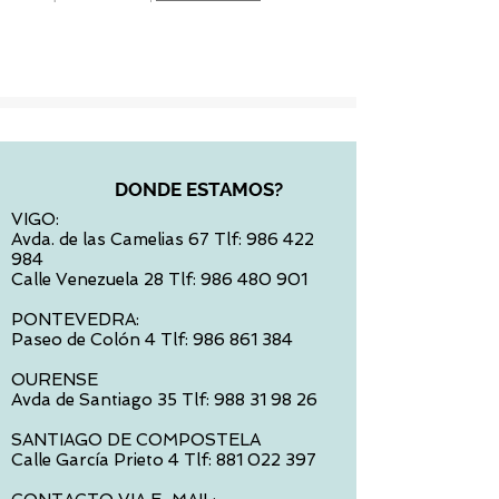
Impuesto incluido
DONDE ESTAMOS?
VIGO:
Avda. de las Camelias 67 Tlf:
986 422
984
Calle Venezuela 28 Tlf:
986 480 901
PONTEVEDRA:
Paseo de Colón 4 Tlf:
986 861 384
OURENSE
Avda de Santiago 35 Tlf:
988 31 98 26
SANTIAGO DE COMPOSTELA
Calle García Prieto 4 Tlf:
881 022 397