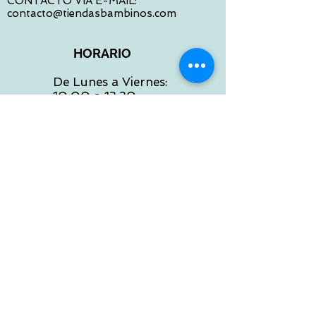
CONTACTO VIA E-MAIL:
contacto@tiendasbambinos.com
HORARIO
De Lunes a Viernes:
10:00 a 13:30
16:00 a 19:30
Sábados:
10:00 a 14:00
ATENCION WEB
De Lunes a Viernes:
10:00 a 13:30
16:00 a 19:30
Tlf:
986 422 984
POLITICA DE ENVIOS