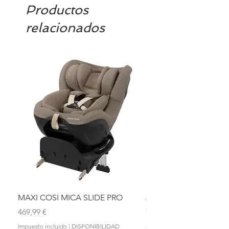
Productos
relacionados
MAXI COSI MICA SLIDE PRO
ASIENTO BAÑO ABAT
OLMITOS
Precio
469,99 €
Precio
28,90 €
Impuesto incluido
|
DISPONIBILIDAD